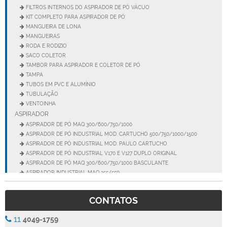
FILTROS INTERNOS DO ASPIRADOR DE PÓ VÁCUO
KIT COMPLETO PARA ASPIRADOR DE PÓ
MANGUEIRA DE LONA
MANGUEIRAS
RODA E RODIZIO
SACO COLETOR
TAMBOR PARA ASPIRADOR E COLETOR DE PÓ
TAMPA
TUBOS EM PVC E ALUMÍNIO
TUBULAÇÃO
VENTOINHA
ASPIRADOR
ASPIRADOR DE PÓ MAQ 300/600/750/1000
ASPIRADOR DE PÓ INDUSTRIAL MOD. CARTUCHO 500/750/1000/1500
ASPIRADOR DE PÓ INDUSTRIAL MOD. PAULO CARTUCHO
ASPIRADOR DE PÓ INDUSTRIAL V170 E V127 DUPLO ORIGINAL
ASPIRADOR DE PÓ MAQ 300/600/750/1000 BASCULANTE
ASPIRADOR INDUSTRIAL MAQ 355/550
ASPIRADOR INDUSTRIAL MEGA 150
ASPIRADOR INDUSTRIAL MEGA 200
CONTATOS
ASPIRADOR INDUSTRIAL MOD. PAULO
ASPIRADOR INDUSTRIAL MOD. PAULO SUPER
11
4049-1759
ASPIRADOR INDUSTRIAL SUPER 77