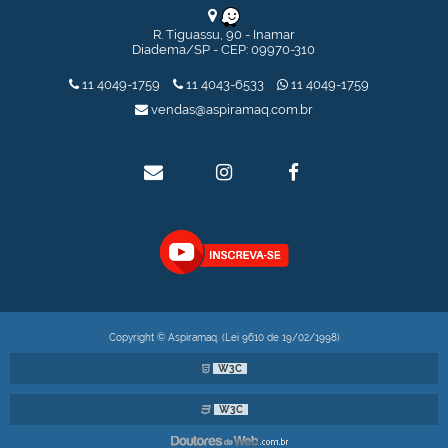
COLETOR DE PÓ COM CICLONE USADO
COLETOR DE PÓ MODELO CICLONE 150, 15,0 HP TIPO TINA
R. Tiguassu, 90 - Inamar
COLETOR DE PÓ MODELO HT 50 SEMINOVO
Diadema/SP - CEP: 09970-310
COLETOR DE PÓ USADO
EXAUSTOR CENTRÍFUGO 4 POLOS - SEMINOVOS
11 4049-1759
11 4043-6533
11 4049-1759
TRANSPORTADOR HELICOIDAL
vendas@aspiramaq.com.br
TRANSPORTADOR GRAOS 7A
Copyright © Aspiramaq. (Lei 9610 de 19/02/1998)
W3C
W3C