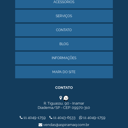
ACESSÓRIOS
COLETOR PÓ ÚMIDO MOGNO 750/1500
COLETOR PÓ ÚMIDO, LAVADOR MIZU
MINI COLETOR DE PÓ VON 30
SERVIÇOS
MINI COLETOR VON
MINI SILO
CONTATO
EXAUSTOR
EXAUSTOR CENTRÍFUGO - MOTOR DIRETO
EXAUSTOR CENTRÍFUGO 4 POLOS
BLOG
EXAUSTOR CENTRIFUGO INDUSTRIAL
SOPRADOR TSUKI 50
INFORMAÇÕES
TRANSPORTADOR PNEUMÁTICO
SEMINOVOS
COLETOR DE PÓ CICLONE DE 5,0 HP 2 POLOS SEMINOVO
MAPA DO SITE
COLETOR DE PÓ COM CICLONE USADO
COLETOR DE PÓ MODELO CICLONE 150, 15,0 HP TIPO TINA
COLETOR DE PÓ MODELO HT 50 SEMINOVO
CONTATO
COLETOR DE PÓ USADO
EXAUSTOR CENTRÍFUGO 4 POLOS - SEMINOVOS
TRANSPORTADOR HELICOIDAL
R. Tiguassu, 90 - Inamar
Diadema/SP - CEP: 09970-310
TRANSPORTADOR GRAOS 7A
11 4049-1759
11 4043-6533
11 4049-1759
vendas@aspiramaq.com.br