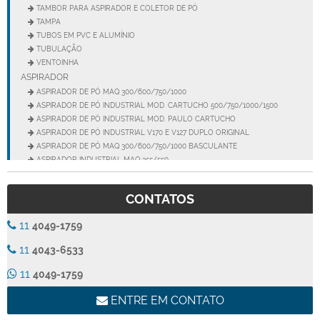
TAMBOR PARA ASPIRADOR E COLETOR DE PÓ
TAMPA
TUBOS EM PVC E ALUMÍNIO
TUBULAÇÃO
VENTOINHA
ASPIRADOR
ASPIRADOR DE PÓ MAQ 300/600/750/1000
ASPIRADOR DE PÓ INDUSTRIAL MOD. CARTUCHO 500/750/1000/1500
ASPIRADOR DE PÓ INDUSTRIAL MOD. PAULO CARTUCHO
ASPIRADOR DE PÓ INDUSTRIAL V170 E V127 DUPLO ORIGINAL
ASPIRADOR DE PÓ MAQ 300/600/750/1000 BASCULANTE
ASPIRADOR INDUSTRIAL MAQ 355/550
ASPIRADOR INDUSTRIAL MEGA 150
ASPIRADOR INDUSTRIAL MEGA 200
CONTATOS
ASPIRADOR INDUSTRIAL MOD. PAULO
ASPIRADOR INDUSTRIAL MOD. PAULO SUPER
11
4049-1759
ASPIRADOR INDUSTRIAL SUPER 77
ASPIRADOR INDUSTRIAL TRANS- JATO MEGA 200
11
4043-6533
ASPIRADOR INDUSTRIAL VÁCUO 40
ASPIRADOR INDUSTRIAL VÁCUO 70
11
4049-1759
ASPIRADOR INDUSTRIAL VÁCUO 70 NESS
ASPIRADOR INDUSTRIAL VÁCUO 77
ENTRE EM CONTATO
ASPIRADOR INDUSTRIAL VÁCUO SUPER 70