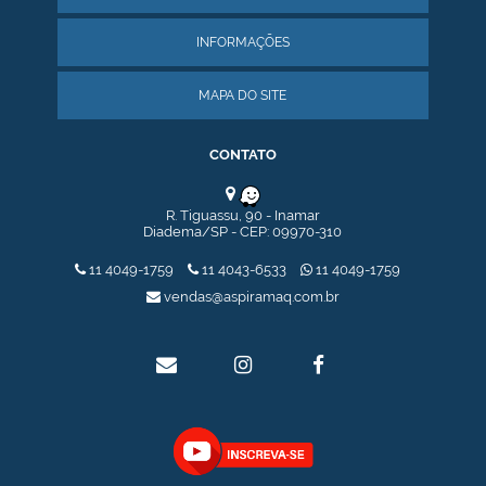
MINI SILO
EXAUSTOR
INFORMAÇÕES
EXAUSTOR CENTRÍFUGO - MOTOR DIRETO
EXAUSTOR CENTRÍFUGO 4 POLOS
MAPA DO SITE
EXAUSTOR CENTRIFUGO INDUSTRIAL
SOPRADOR TSUKI 50
TRANSPORTADOR PNEUMÁTICO
CONTATO
SEMINOVOS
COLETOR DE PÓ CICLONE DE 5,0 HP 2 POLOS SEMINOVO
COLETOR DE PÓ COM CICLONE USADO
R. Tiguassu, 90 - Inamar
COLETOR DE PÓ MODELO CICLONE 150, 15,0 HP TIPO TINA
Diadema/SP - CEP: 09970-310
COLETOR DE PÓ MODELO HT 50 SEMINOVO
COLETOR DE PÓ USADO
11 4049-1759
11 4043-6533
11 4049-1759
EXAUSTOR CENTRÍFUGO 4 POLOS - SEMINOVOS
vendas@aspiramaq.com.br
TRANSPORTADOR HELICOIDAL
TRANSPORTADOR GRAOS 7A