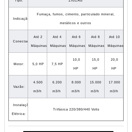
Tipo:
ZIGZAG
Fumaça, fumos, cimento, particulado mineral,
Indicação:
metálicos e outros
Até 2
Até 4
Até 6
Até 8
Até 10
Conectado:
Máquinas
Máquinas
Máquinas
Máquinas
Máquinas
10,0
15,0
20,0
Motor:
5,0 HP
7,5 HP
HP
HP
HP
4.500
6.200
8.000
15.000
17.000
Vazão:
m3/h
m3/h
m3/h
m3/h
m3/h
Instalação
Trifásica 220/380/440 Volts
Elétrica: