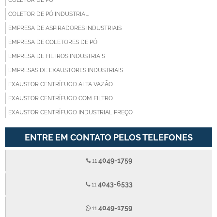
COLETOR DE PÓ
COLETOR DE PÓ INDUSTRIAL
EMPRESA DE ASPIRADORES INDUSTRIAIS
EMPRESA DE COLETORES DE PÓ
EMPRESA DE FILTROS INDUSTRIAIS
EMPRESAS DE EXAUSTORES INDUSTRIAIS
EXAUSTOR CENTRÍFUGO ALTA VAZÃO
EXAUSTOR CENTRÍFUGO COM FILTRO
EXAUSTOR CENTRÍFUGO INDUSTRIAL PREÇO
EXAUSTOR INDUSTRIAL
ENTRE EM CONTATO PELOS TELEFONES
EXAUSTOR INDUSTRIAL ONDE COMPRAR
EXAUSTORES CENTRÍFUGOS
4049-1759
11
EXAUSTORES CENTRÍFUGOS INDUSTRIAIS
FABRICANTES DE ASPIRADORES INDUSTRIAIS
4043-6533
11
FILTRO DE MANGA COMPRAR
4049-1759
11
FILTRO DE MANGA INDUSTRIAL