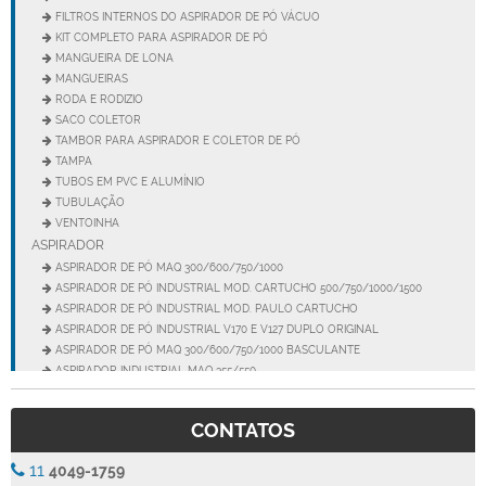
FILTROS INTERNOS DO ASPIRADOR DE PÓ VÁCUO
KIT COMPLETO PARA ASPIRADOR DE PÓ
MANGUEIRA DE LONA
MANGUEIRAS
RODA E RODIZIO
SACO COLETOR
TAMBOR PARA ASPIRADOR E COLETOR DE PÓ
TAMPA
TUBOS EM PVC E ALUMÍNIO
TUBULAÇÃO
VENTOINHA
ASPIRADOR
ASPIRADOR DE PÓ MAQ 300/600/750/1000
ASPIRADOR DE PÓ INDUSTRIAL MOD. CARTUCHO 500/750/1000/1500
ASPIRADOR DE PÓ INDUSTRIAL MOD. PAULO CARTUCHO
ASPIRADOR DE PÓ INDUSTRIAL V170 E V127 DUPLO ORIGINAL
ASPIRADOR DE PÓ MAQ 300/600/750/1000 BASCULANTE
ASPIRADOR INDUSTRIAL MAQ 355/550
ASPIRADOR INDUSTRIAL MEGA 150
ASPIRADOR INDUSTRIAL MEGA 200
CONTATOS
ASPIRADOR INDUSTRIAL MOD. PAULO
ASPIRADOR INDUSTRIAL MOD. PAULO SUPER
11
4049-1759
ASPIRADOR INDUSTRIAL SUPER 77