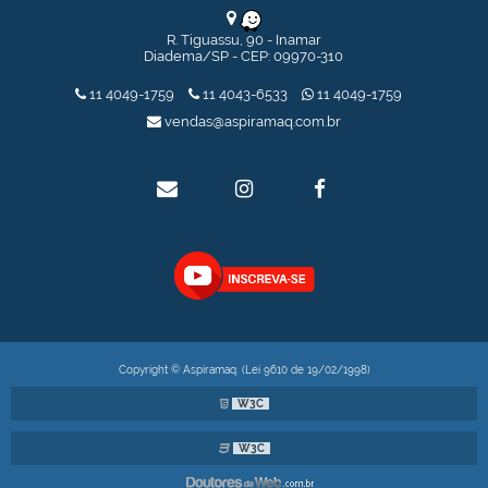
COLETOR DE PÓ COM CICLONE USADO
COLETOR DE PÓ MODELO CICLONE 150, 15,0 HP TIPO TINA
R. Tiguassu, 90 - Inamar
COLETOR DE PÓ MODELO HT 50 SEMINOVO
Diadema/SP - CEP: 09970-310
COLETOR DE PÓ USADO
EXAUSTOR CENTRÍFUGO 4 POLOS - SEMINOVOS
11 4049-1759
11 4043-6533
11 4049-1759
TRANSPORTADOR HELICOIDAL
vendas@aspiramaq.com.br
TRANSPORTADOR GRAOS 7A
Copyright © Aspiramaq. (Lei 9610 de 19/02/1998)
W3C
W3C