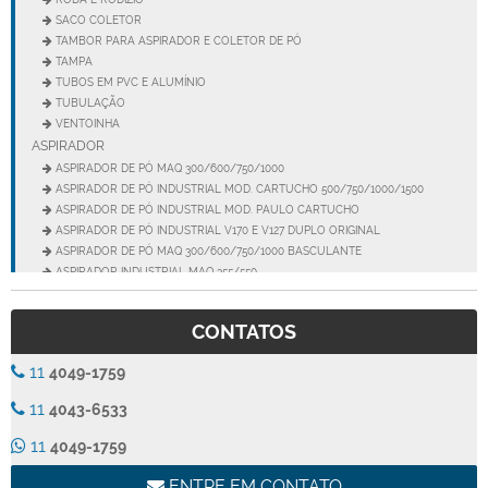
SACO COLETOR
TAMBOR PARA ASPIRADOR E COLETOR DE PÓ
TAMPA
TUBOS EM PVC E ALUMÍNIO
TUBULAÇÃO
VENTOINHA
ASPIRADOR
ASPIRADOR DE PÓ MAQ 300/600/750/1000
ASPIRADOR DE PÓ INDUSTRIAL MOD. CARTUCHO 500/750/1000/1500
ASPIRADOR DE PÓ INDUSTRIAL MOD. PAULO CARTUCHO
ASPIRADOR DE PÓ INDUSTRIAL V170 E V127 DUPLO ORIGINAL
ASPIRADOR DE PÓ MAQ 300/600/750/1000 BASCULANTE
ASPIRADOR INDUSTRIAL MAQ 355/550
ASPIRADOR INDUSTRIAL MEGA 150
ASPIRADOR INDUSTRIAL MEGA 200
CONTATOS
ASPIRADOR INDUSTRIAL MOD. PAULO
ASPIRADOR INDUSTRIAL MOD. PAULO SUPER
11
4049-1759
ASPIRADOR INDUSTRIAL SUPER 77
ASPIRADOR INDUSTRIAL TRANS- JATO MEGA 200
11
4043-6533
ASPIRADOR INDUSTRIAL VÁCUO 40
ASPIRADOR INDUSTRIAL VÁCUO 70
11
4049-1759
ASPIRADOR INDUSTRIAL VÁCUO 70 NESS
ASPIRADOR INDUSTRIAL VÁCUO 77
ENTRE EM CONTATO